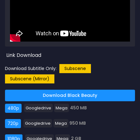
Link Download
Download Subtitle Only:
Subscene
Subscene (Mirror)
Download Black Beauty
450 MB
480p
Googledrive
Mega
950 MB
720p
Googledrive
Mega
2 GB
1080p
Googledrive
Mega