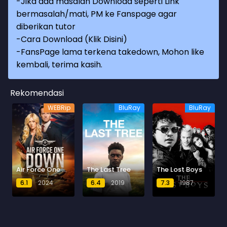
-Jika ada masalah Download seperti Link
bermasalah/mati, PM ke Fanspage agar
diberikan tutor
-
Cara Download (Klik Disini)
-
FansPage lama terkena takedown, Mohon like
kembali, terima kasih.
Rekomendasi
WEBRip
BluRay
BluRay
Air Force One Down
The Last Tree
The Lost Boys
6.1
2024
6.4
2019
7.3
1987