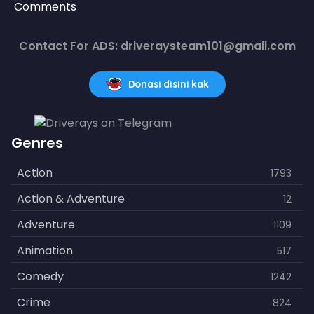
Comments
Contact For ADS: driveraysteam101@gmail.com
Donasi disini kak
Genres
Action
1793
Action & Adventure
12
Adventure
1109
Animation
517
Comedy
1242
Crime
824