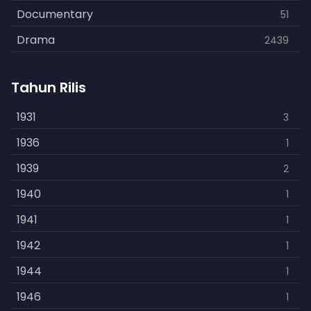
Documentary
51
Drama
2439
Family
462
Tahun Rilis
Fantasy
866
History
1931
253
3
Horror
1936
901
1
Kids
1939
3
2
Music
1940
109
1
Mystery
1941
609
1
Politics
1942
15
1
Reality
1944
1
1
Romance
1946
608
1