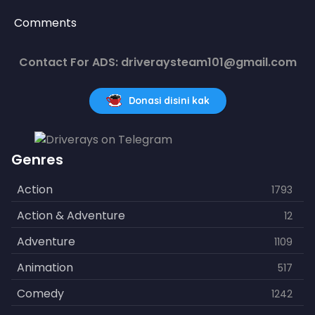
Comments
Contact For ADS: driveraysteam101@gmail.com
Donasi disini kak
Genres
Action
1793
Action & Adventure
12
Adventure
1109
Animation
517
Comedy
1242