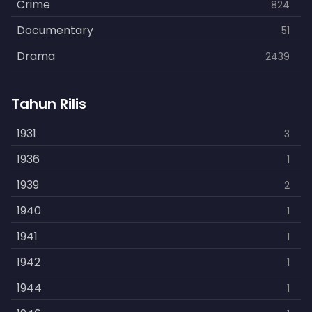
Crime
824
Documentary
51
Drama
2439
Family
462
Tahun Rilis
Fantasy
866
History
1931
253
3
Horror
1936
901
1
Kids
1939
3
2
Music
1940
109
1
Mystery
1941
609
1
Politics
1942
15
1
Reality
1944
1
1