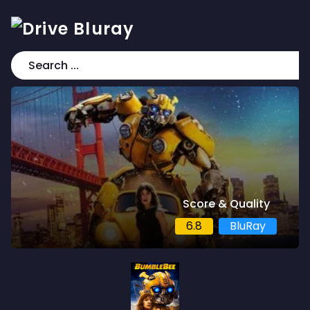
Score & Quality
6.8
BluRay