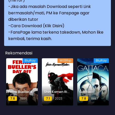
(mirror)
-Jika ada masalah Download seperti Link
bermasalah/mati, PM ke Fanspage agar
diberikan tutor
-
Cara Download (Klik Disini)
-
FansPage lama terkena takedown, Mohon like
kembali, terima kasih.
Rekomendasi
BluRay
WEBRip
BluRay
Ferris Bueller's Day Off
Shin Kamen Rider
Gattaca
7.8
1986
7.1
2023
7.8
1997