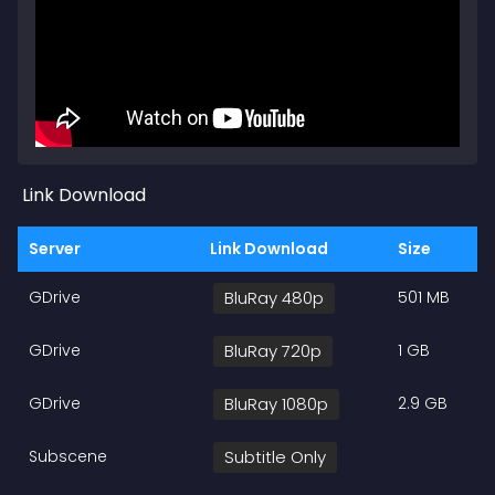
Link Download
Server
Link Download
Size
GDrive
BluRay 480p
501 MB
GDrive
BluRay 720p
1 GB
GDrive
BluRay 1080p
2.9 GB
Subscene
Subtitle Only