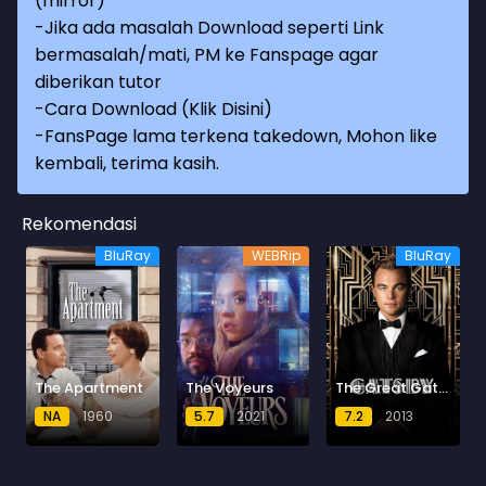
(mirror)
-Jika ada masalah Download seperti Link
bermasalah/mati, PM ke Fanspage agar
diberikan tutor
-
Cara Download (Klik Disini)
-
FansPage lama terkena takedown, Mohon like
kembali, terima kasih.
Rekomendasi
BluRay
WEBRip
BluRay
The Apartment
The Voyeurs
The Great Gatsby
NA
1960
5.7
2021
7.2
2013