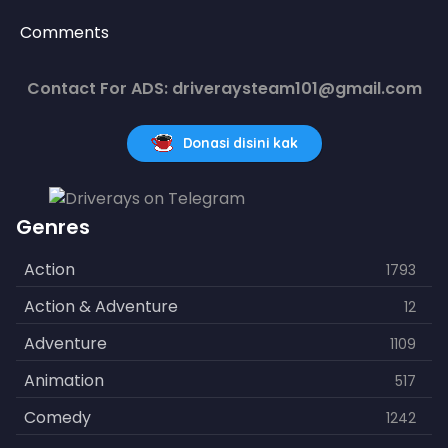
Comments
Contact For ADS: driveraysteam101@gmail.com
Donasi disini kak
Genres
Action
1793
Action & Adventure
12
Adventure
1109
Animation
517
Comedy
1242