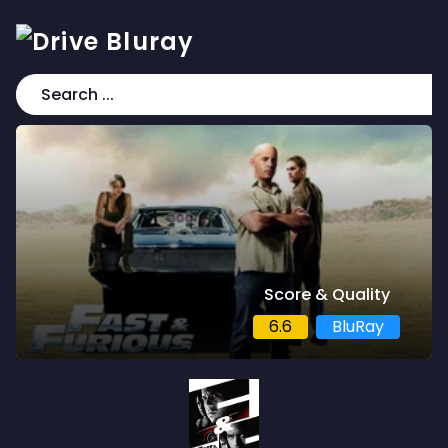
Score & Quality
6.6
BluRay