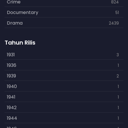
Crime
824
Documentary
51
Drama
2439
Family
462
Tahun Rilis
Fantasy
866
History
1931
253
3
Horror
1936
901
1
Kids
1939
3
2
Music
1940
109
1
Mystery
1941
609
1
Politics
1942
15
1
Reality
1944
1
1