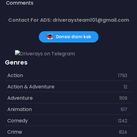
Comments
Contact For ADS: driveraysteam101@gmail.com
Donasi disini kak
Genres
Action
1793
Action & Adventure
12
Adventure
1109
Animation
517
Comedy
1242
Crime
824