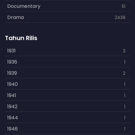
Documentary
51
Drama
2439
Family
462
Tahun Rilis
Fantasy
866
History
1931
253
3
Horror
1936
901
1
Kids
1939
3
2
Music
1940
109
1
Mystery
1941
609
1
Politics
1942
15
1
Reality
1944
1
1
Romance
1946
608
1