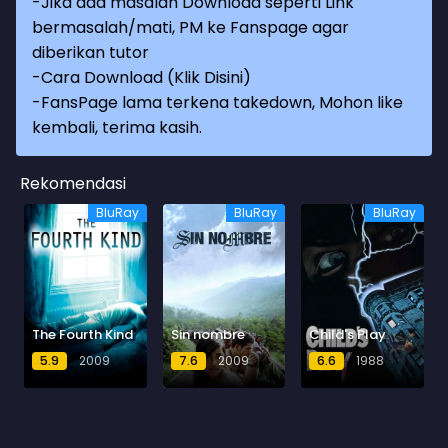
-Jika ada masalah Download seperti Link
bermasalah/mati, PM ke Fanspage agar
diberikan tutor
-
Cara Download (Klik Disini)
-
FansPage lama terkena takedown, Mohon like
kembali, terima kasih.
Rekomendasi
BluRay
BluRay
BluRay
The Fourth Kind
Sin nombre
Child's Play
5.9
2009
7.6
2009
6.6
1988