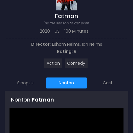
Fatman
'Tis the season to get even.
2020
US
100 Minutes
Director:
Eshom Nelms
,
Ian Nelms
Rating:
R
Action
Comedy
Sinopsis
Nonton
Cast
Nonton
Fatman