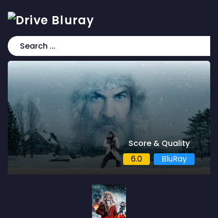
Score & Quality
6.0
BluRay