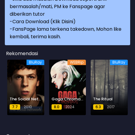
bermasalah/mati, PM ke Fanspage agar
diberikan tutor
-
Cara Download (Klik Disini)
-
FansPage lama terkena takedown, Mohon like
kembali, terima kasih.
Rekomendasi
BluRay
WEBRip
BluRay
The Social Network
Gaga Chromatica Ball
The Ritual
7.7
2010
8.0
2024
6.3
2017