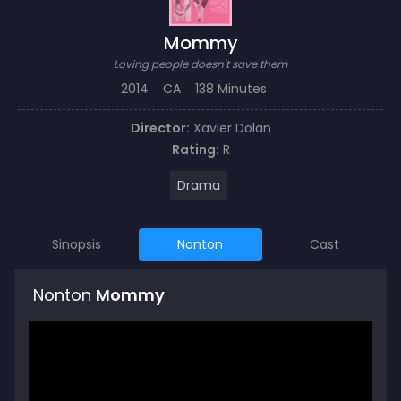
Mommy
Loving people doesn't save them
2014
CA
138 Minutes
Director:
Xavier Dolan
Rating:
R
Drama
Sinopsis
Nonton
Cast
Nonton
Mommy