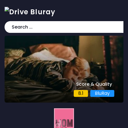
Score & Quality
8.1
BluRay