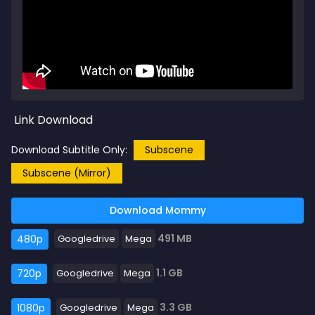
Link Download
Download Subtitle Only:
Subscene
Subscene (Mirror)
Download Mommy
491 MB
480p
Googledrive
Mega
1.1 GB
720p
Googledrive
Mega
3.3 GB
1080p
Googledrive
Mega