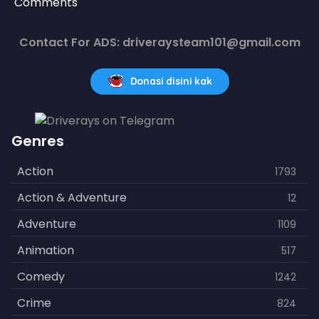
Comments
Contact For ADS: driveraysteam101@gmail.com
Donasi disini kak
Genres
Action
1793
Action & Adventure
12
Adventure
1109
Animation
517
Comedy
1242
Crime
824