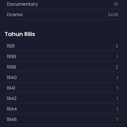
Documentary
51
Drama
2439
Family
462
Tahun Rilis
Fantasy
866
History
1931
253
3
Horror
1936
901
1
Kids
1939
3
2
Music
1940
109
1
Mystery
1941
609
1
Politics
1942
15
1
Reality
1944
1
1
Romance
1946
608
1