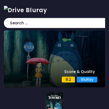
Score & Quality
8.2
BluRay