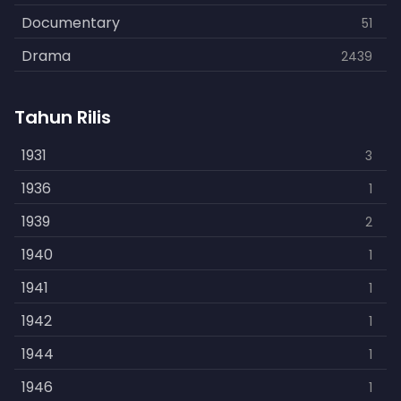
Documentary
51
Drama
2439
Family
462
Tahun Rilis
Fantasy
866
History
1931
253
3
Horror
1936
901
1
Kids
1939
3
2
Music
1940
109
1
Mystery
1941
609
1
Politics
1942
15
1
Reality
1944
1
1
Romance
1946
608
1