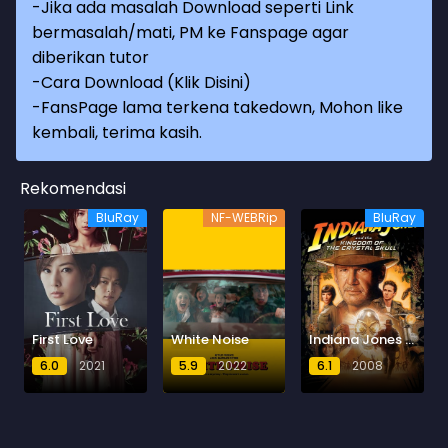
-Jika ada masalah Download seperti Link
bermasalah/mati, PM ke Fanspage agar
diberikan tutor
-
Cara Download (Klik Disini)
-
FansPage lama terkena takedown, Mohon like
kembali, terima kasih.
Rekomendasi
BluRay
NF-WEBRip
BluRay
White Noise
First Love
Indiana Jones and the Kingdom of the Crystal Skull
5.9
2022
6.0
2021
6.1
2008