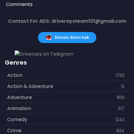
Comments
Contact For ADS: driveraysteam101@gmail.com
Donasi disini kak
Genres
Action
1793
Action & Adventure
12
Adventure
1109
Animation
517
Comedy
1242
Crime
824