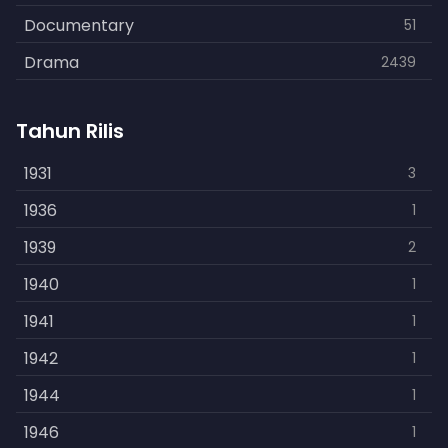
Documentary
51
Drama
2439
Family
462
Tahun Rilis
Fantasy
866
History
1931
253
3
Horror
1936
901
1
Kids
1939
3
2
Music
1940
109
1
Mystery
1941
609
1
Politics
1942
15
1
Reality
1944
1
1
Romance
1946
608
1