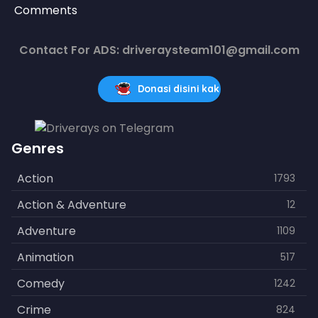
Comments
Contact For ADS: driveraysteam101@gmail.com
Donasi disini kak
Genres
Action
1793
Action & Adventure
12
Adventure
1109
Animation
517
Comedy
1242
Crime
824