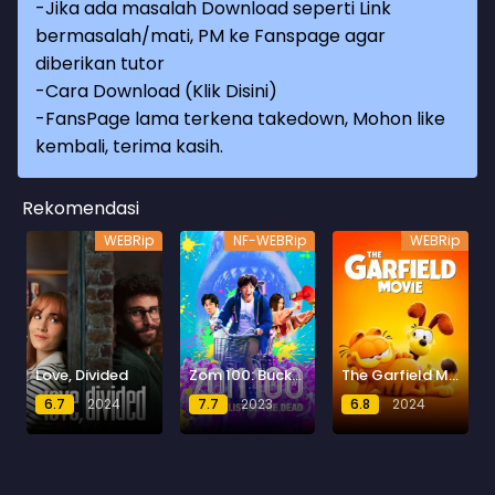
-Jika ada masalah Download seperti Link
bermasalah/mati, PM ke Fanspage agar
diberikan tutor
-
Cara Download (Klik Disini)
-
FansPage lama terkena takedown, Mohon like
kembali, terima kasih.
Rekomendasi
WEBRip
NF-WEBRip
WEBRip
Love, Divided
Zom 100: Bucket List of the Dead
The Garfield Movie
6.7
2024
7.7
2023
6.8
2024