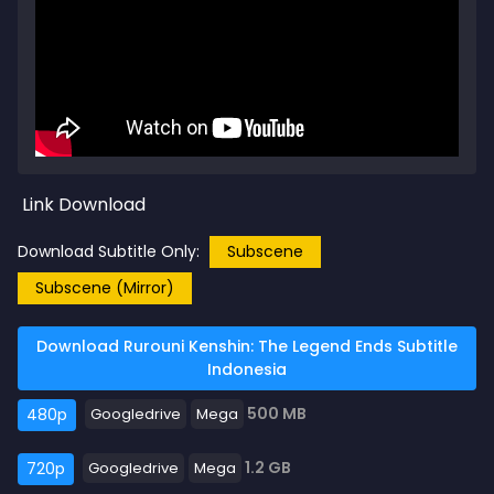
Link Download
Download Subtitle Only:
Subscene
Subscene (Mirror)
Download Rurouni Kenshin: The Legend Ends Subtitle
Indonesia
500 MB
480p
Googledrive
Mega
1.2 GB
720p
Googledrive
Mega