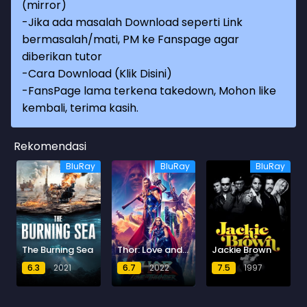
(mirror)
-Jika ada masalah Download seperti Link
bermasalah/mati, PM ke Fanspage agar
diberikan tutor
-
Cara Download (Klik Disini)
-
FansPage lama terkena takedown, Mohon like
kembali, terima kasih.
Rekomendasi
BluRay
BluRay
BluRay
The Burning Sea
Thor: Love and Thunder
Jackie Brown
6.3
2021
6.7
2022
7.5
1997