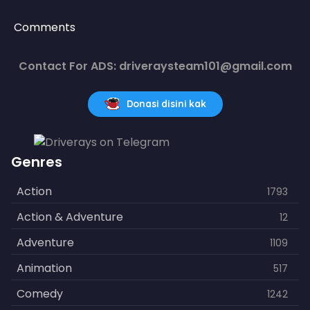
Comments
Contact For ADS: driveraysteam101@gmail.com
Donasi disini kak
Genres
Action
1793
Action & Adventure
12
Adventure
1109
Animation
517
Comedy
1242