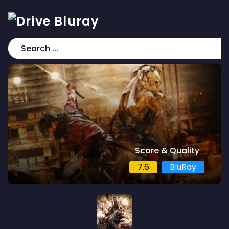
Score & Quality
7.6
BluRay