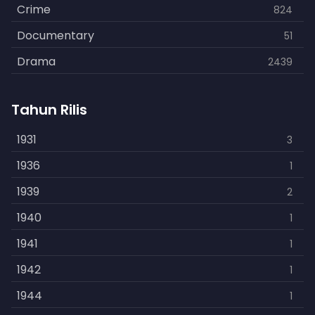
Crime
824
Documentary
51
Drama
2439
Family
462
Tahun Rilis
Fantasy
866
History
1931
253
3
Horror
1936
901
1
Kids
1939
3
2
Music
1940
109
1
Mystery
1941
609
1
Politics
1942
15
1
Reality
1944
1
1