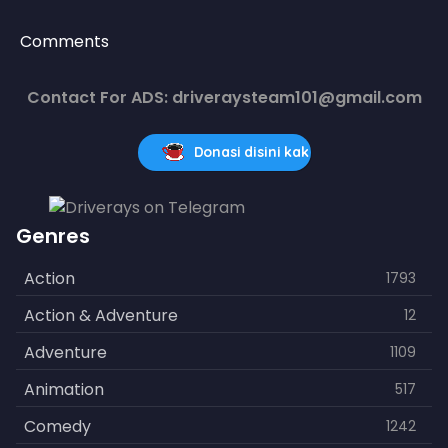
Comments
Contact For ADS: driveraysteam101@gmail.com
Donasi disini kak
Genres
Action
1793
Action & Adventure
12
Adventure
1109
Animation
517
Comedy
1242