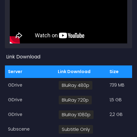
Link Download
Server
Link Download
Size
GDrive
BluRay 480p
739 MB
GDrive
BluRay 720p
1,5 GB
GDrive
BluRay 1080p
2,2 GB
Subscene
Subtitle Only