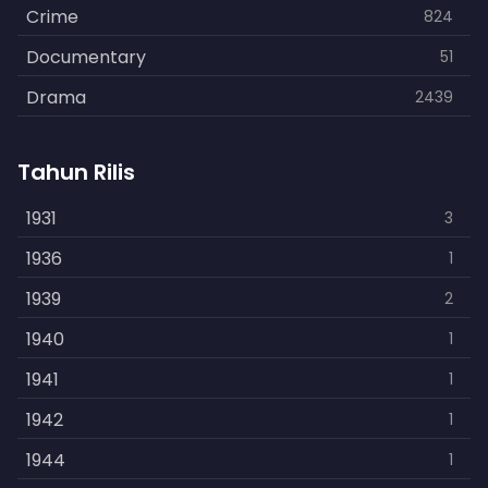
Crime
824
Documentary
51
Drama
2439
Family
462
Tahun Rilis
Fantasy
866
History
1931
253
3
Horror
1936
901
1
Kids
1939
3
2
Music
1940
109
1
Mystery
1941
609
1
Politics
1942
15
1
Reality
1944
1
1