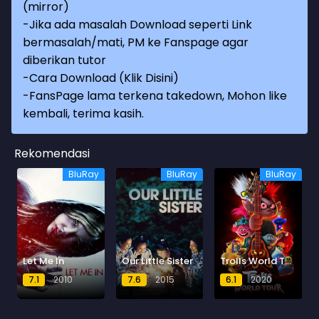
(mirror)
-Jika ada masalah Download seperti Link
bermasalah/mati, PM ke Fanspage agar
diberikan tutor
-
Cara Download (Klik Disini)
-
FansPage lama terkena takedown, Mohon like
kembali, terima kasih.
Rekomendasi
BluRay
BluRay
BluRay
Let Me In
Our Little Sister
Trolls World Tour
7.1
2010
7.6
2015
6.1
2020