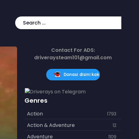
Contact For ADS:
driveraysteam101@gmail.com
Donasi disini kak
Genres
Action
1793
Action & Adventure
12
Adventure
1109