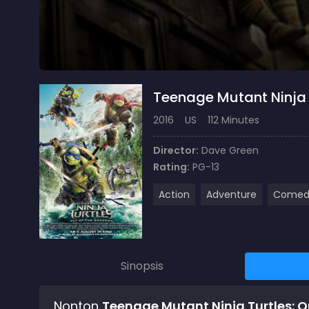
Teenage Mutant Ninja 
2016
US
112 Minutes
Director:
Dave Green
Rating:
PG-13
Action
Adventure
Comed
Sinopsis
Nonton
Teenage Mutant Ninja Turtles: 