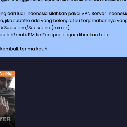
ng dari luar indonesia silahkan pakai VPN Server Indonesi
a, jika subtitle ada yang bolong atau terjemahannya yan
e di Subscene/Subscene (mirror)
salah/mati, PM ke Fanspage agar diberikan tutor
embali, terima kasih.
Cold Skin
Status Update
Emergenc
6.0
2017
5.7
2018
6.0
2022
WEBRip
BluRay
BluRay