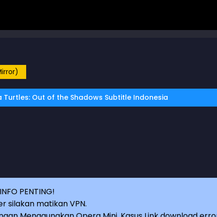
irror)
Turtles: Out of the Shadows Subtitle Indonesia
INFO PENTING!
r silakan matikan VPN.
an Menggunakan Opera Mini, Kasus Link download erro