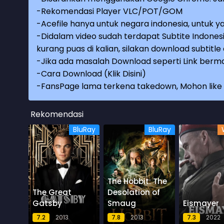
-Rekomendasi Player VLC/POT/GOM
-Acefile hanya untuk negara indonesia, untuk ya
-Didalam video sudah terdapat Subtite Indonesi
kurang puas di kalian, silakan download subtitl
-Jika ada masalah Download seperti Link berma
-
Cara Download (Klik Disini)
-
FansPage lama terkena takedown, Mohon like k
Rekomendasi
BluRay
BluRay
The Hobbit: The
The Great
Desolation of
Gatsby
Smaug
Eismayer
7.2
2013
7.8
2013
7.3
2022