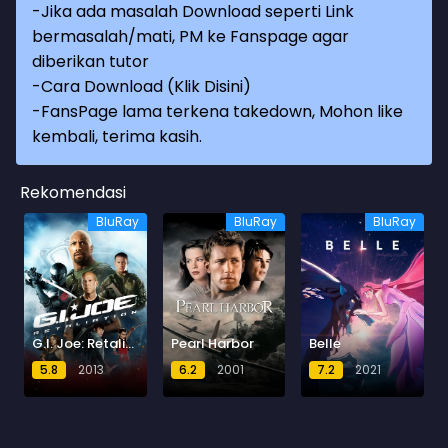
-Jika ada masalah Download seperti Link
bermasalah/mati, PM ke Fanspage agar
diberikan tutor
-
Cara Download (Klik Disini)
-
FansPage lama terkena takedown, Mohon like
kembali, terima kasih.
Rekomendasi
BluRay
BluRay
BluRay
G.I. Joe: Retaliation
Pearl Harbor
Belle
5.8
2013
6.2
2001
7.2
2021