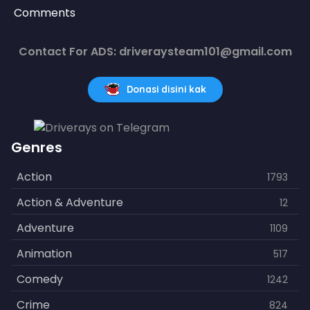
Comments
Contact For ADS: driveraysteam101@gmail.com
Donasi disini kak
Genres
Action
1793
Action & Adventure
12
Adventure
1109
Animation
517
Comedy
1242
Crime
824