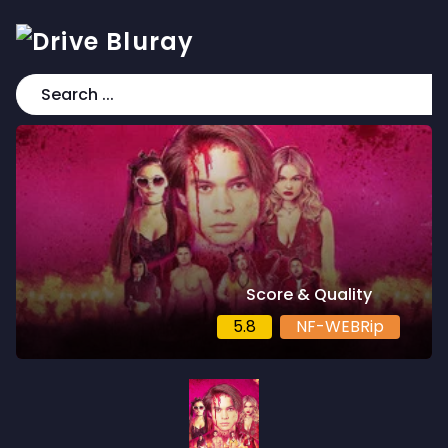
Score & Quality
5.8
NF-WEBRip