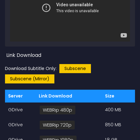
Link Download
Download Subtitle Only:
Subscene
Subscene (Mirror)
Server
Link Download
Size
GDrive
WEBRip 480p
400 MB
GDrive
WEBRip 720p
850 MB
GDrive
WEBRip 1080p
1,8 GB