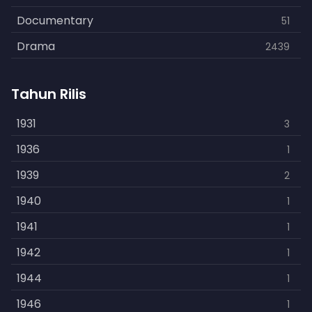
Documentary
51
Drama
2439
Family
462
Tahun Rilis
Fantasy
866
History
1931
253
3
Horror
1936
901
1
Kids
1939
3
2
Music
1940
109
1
Mystery
1941
609
1
Politics
1942
15
1
Reality
1944
1
1
Romance
1946
608
1