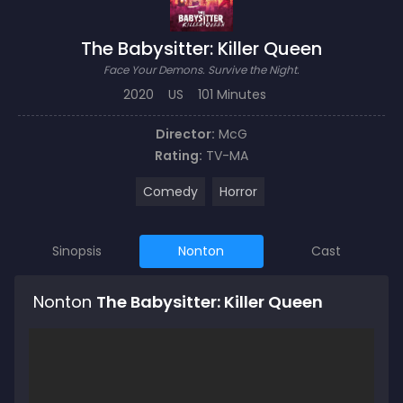
The Babysitter: Killer Queen
Face Your Demons. Survive the Night.
2020
US
101 Minutes
Director:
McG
Rating:
TV-MA
Comedy
Horror
Sinopsis
Nonton
Cast
Nonton
The Babysitter: Killer Queen