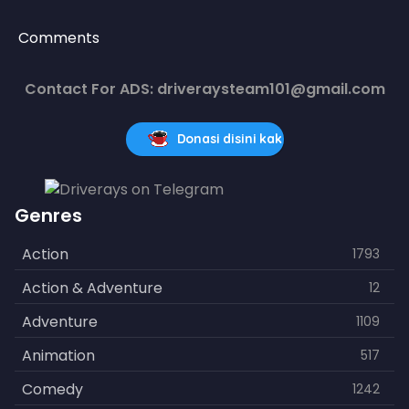
Comments
Contact For ADS: driveraysteam101@gmail.com
Donasi disini kak
Genres
Action
1793
Action & Adventure
12
Adventure
1109
Animation
517
Comedy
1242