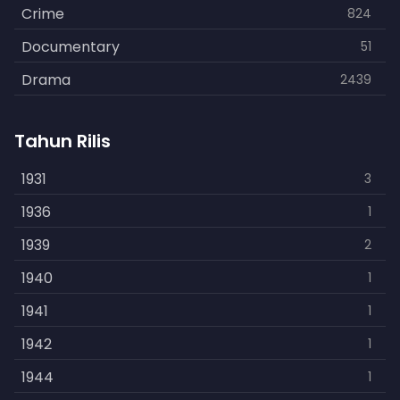
Crime
824
Documentary
51
Drama
2439
Family
462
Tahun Rilis
Fantasy
866
History
1931
253
3
Horror
1936
901
1
Kids
1939
3
2
Music
1940
109
1
Mystery
1941
609
1
Politics
1942
15
1
Reality
1944
1
1