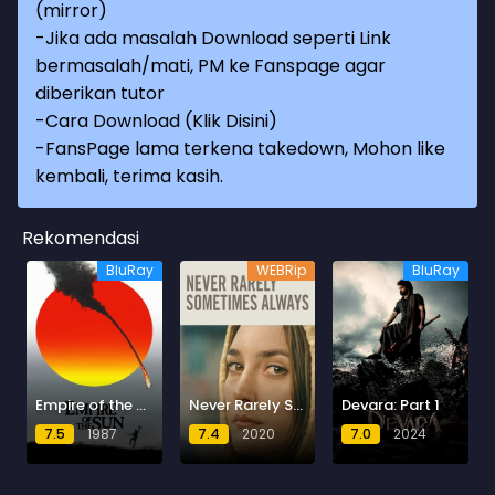
(mirror)
-Jika ada masalah Download seperti Link
bermasalah/mati, PM ke Fanspage agar
diberikan tutor
-
Cara Download (Klik Disini)
-
FansPage lama terkena takedown, Mohon like
kembali, terima kasih.
Rekomendasi
BluRay
WEBRip
BluRay
Empire of the Sun
Never Rarely Sometimes Always
Devara: Part 1
7.5
1987
7.4
2020
7.0
2024