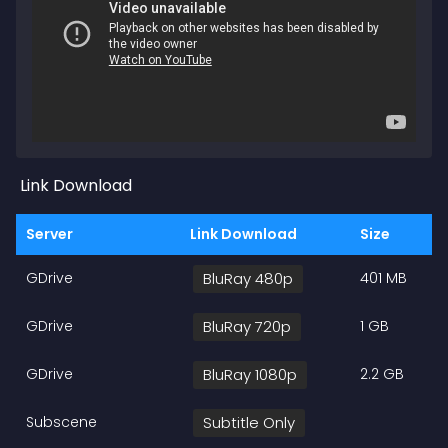
Link Download
Server
Link Download
Size
GDrive
BluRay 480p
401 MB
GDrive
BluRay 720p
1 GB
GDrive
BluRay 1080p
2.2 GB
Subscene
Subtitle Only